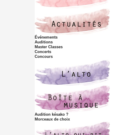
t
h
i
s
s
Événements
i
Auditions
t
Master Classes
e
Concerts
Concours
Audition késako ?
Morceaux de choix