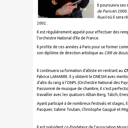
Il poursuivra ses 
de Paris
en 2000. 
Rueil
où il sera r
2002 .
Il est régulièrement appelé pour effectuer des rem
l’orchestre National d’Ile de France.
Il profite de ces années à Paris pour se former com
son diplôme de direction artistique au
CRR de Boulo
Il continuera sa formation d’altiste en rentrant au
CN
Fabrice LAMARRE. Il y obtient le DNESM avec mentio
d’alto du rang à l’ONPL (Orchestre National des Pays 
Passionné de musique de chambre, il s’est perfecti
travailler avec les quatuors Alban Berg, Talich, En
Ayant participé à de nombreux festivals et stages, 
Pasquier, Sabine Toutain, Christophe Gaugué et Migu
Il est président co-fondateur de l’association Music