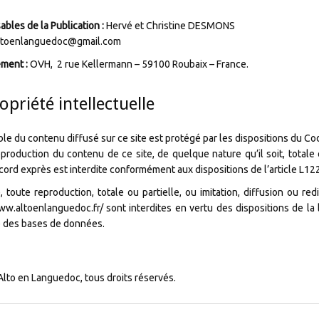
bles de la Publication :
Hervé et Christine DESMONS
ltoenlanguedoc@gmail.com
ment :
OVH, 2 rue Kellermann – 59100 Roubaix – France.
ropriété intellectuelle
le du contenu diffusé sur ce site est protégé par les dispositions du Code
production du contenu de ce site, de quelque nature qu’il soit, totale ou
cord exprès est interdite conformément aux dispositions de l’article L122
, toute reproduction, totale ou partielle, ou imitation, diffusion ou r
ww.altoenlanguedoc.fr/ sont interdites en vertu des dispositions de la l
e des bases de données.
lto en Languedoc, tous droits réservés.