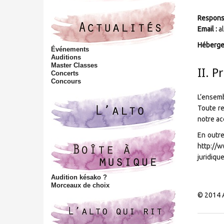
t
h
Responsa
i
Email :
a
s
Héberge
s
Événements
i
Auditions
Master Classes
t
II. P
Concerts
e
Concours
L’ensemb
Toute re
notre ac
En outre
http://w
juridiqu
Audition késako ?
Morceaux de choix
© 2014 A