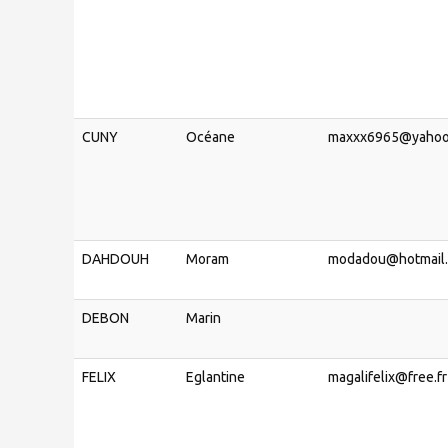
CUNY
Océane
maxxx6965@yahoo
DAHDOUH
Moram
modadou@hotmail.
DEBON
Marin
FELIX
Eglantine
magalifelix@free.fr