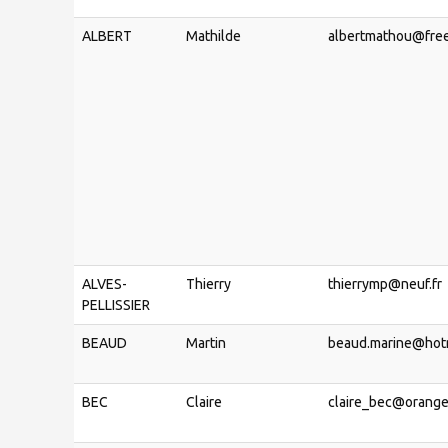
ALBERT
Mathilde
albertmathou@free
ALVES-
Thierry
thierrymp@neuf.fr
PELLISSIER
BEAUD
Martin
beaud.marine@hotm
BEC
Claire
claire_bec@orange