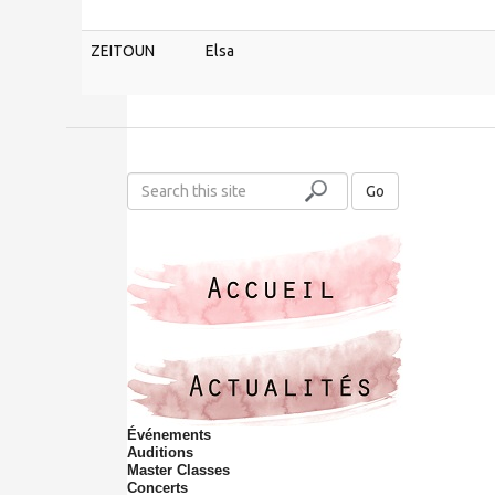
ZEITOUN
Elsa
S
Go
e
a
r
c
h
t
h
i
s
s
Événements
i
Auditions
t
Master Classes
e
Concerts