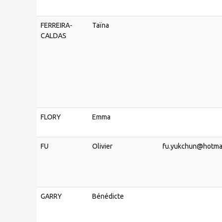
FERREIRA-
Taïna
CALDAS
FLORY
Emma
FU
Olivier
fu.yukchun@hotmai
GARRY
Bénédicte