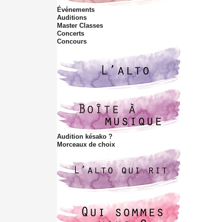
s
Événements
i
Auditions
t
Master Classes
e
Concerts
Concours
Audition késako ?
Morceaux de choix