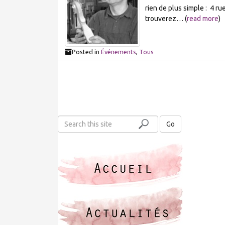
rien de plus simple : 4 ru
trouverez… (
read more
)
Posted in
Événements
,
Tous
S
Go
e
a
r
c
h
t
h
i
s