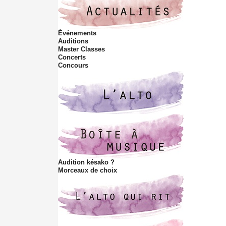
i
s
s
Événements
i
Auditions
t
Master Classes
e
Concerts
Concours
Audition késako ?
Morceaux de choix