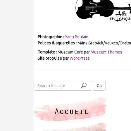
Photographie
:
Yann Poulain
Polices & aquarelles :
Måns Grebäck/Vauxco/Orator
Template :
Museum Core par
Museum Themes
Site propulsé par
WordPress
.
S
Go
e
a
r
c
h
t
h