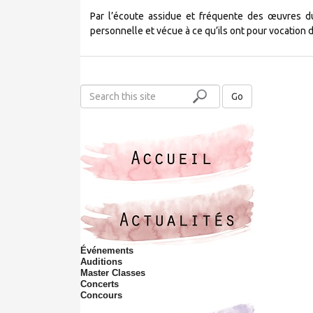
Par l’écoute assidue et fréquente des œuvres du
personnelle et vécue à ce qu’ils ont pour vocation de 
S
Go
e
a
r
c
h
t
h
i
s
s
Événements
i
Auditions
t
Master Classes
e
Concerts
Concours