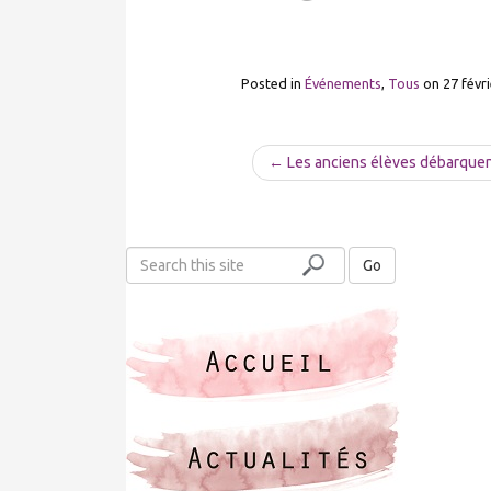
Posted in
Événements
,
Tous
on
27 févr
← Les anciens élèves débarquen
S
Go
e
a
r
c
h
t
h
i
s
s