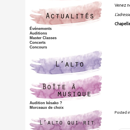
t
Venez n
h
i
L’adress
s
Chapell
s
Événements
i
Auditions
Master Classes
t
Concerts
e
Concours
Audition késako ?
Morceaux de choix
Posted i