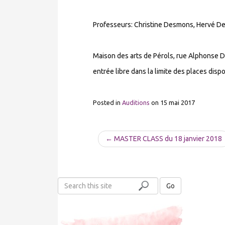
Professeurs: Christine Desmons, Hervé De
Maison des arts de Pérols, rue Alphonse 
entrée libre dans la limite des places disp
Posted in
Auditions
on
15 mai 2017
← MASTER CLASS du 18 janvier 2018
S
Go
e
a
r
c