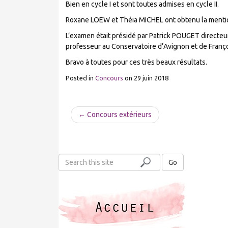
Bien en cycle I et sont toutes admises en cycle II.
Roxane LOEW et Théia MICHEL ont obtenu la mention B
L’examen était présidé par Patrick POUGET direct
professeur au Conservatoire d’Avignon et de Franço
Bravo à toutes pour ces très beaux résultats.
Posted in
Concours
on
29 juin 2018
← Concours extérieurs
S
Go
e
a
r
c
h
t