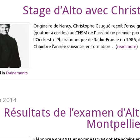
Stage d’Alto avec Chri
Originaire de Nancy, Christophe Gaugué reçoit l’enseig
(quatuor à cordes) au CNSM de Paris où un premier prix
l’Orchestre Philharmonique de Radio-France en 1986, il
Chambre l’année suivante, en formation… (
read more
)
 in
Événements
n 2014
Résultats de l’examen d’Al
Montpellie
Eléonore PRAGOUT et Roxane LOEW ont été admise en C