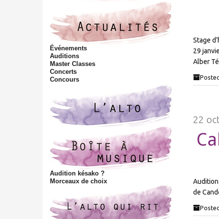
t
h
i
s
Stage d’
s
Événements
29 janvi
i
Auditions
Alber T
Master Classes
t
Concerts
e
Posted
Concours
22 oc
Ca
Audition késako ?
Morceaux de choix
Audition
de Cando
Posted