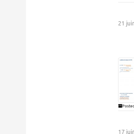
21 jui
Posted
17 jui