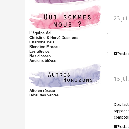
23 jui
L’équipe AeL
Christine & Hervé Desmons
Charlotte Peis
Blandine Moreau
Les altistes
Posted
Nos classes
Anciens élèves
15 jui
Alto en réseau
Hôtel des ventes
Des faste
rapproch
composit
Posted