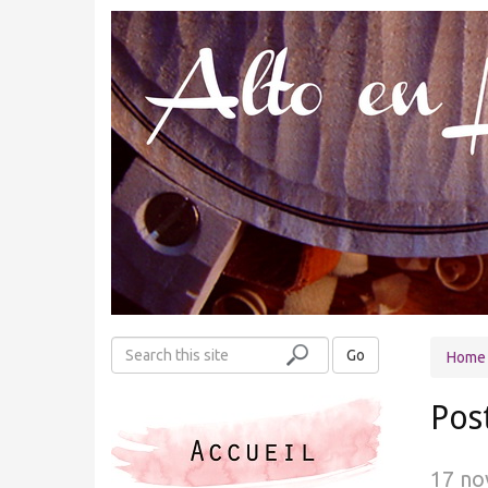
S
Go
Home
e
a
Pos
r
c
h
17 no